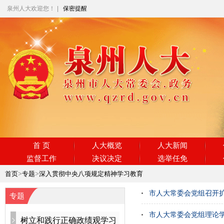
泉州人大欢迎您！
|
保密提醒
首 页
人大概览
人大新闻
监督工作
决议决定
选举任免
首页
>
专题
>
深入贯彻中央八项规定精神学习教育
市人大常委会党组召开
专题
市人大常委会党组理论
树立和践行正确政绩观学习