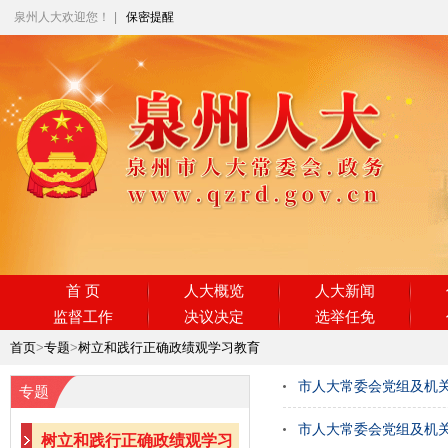
泉州人大欢迎您！
|
保密提醒
首 页
人大概览
人大新闻
监督工作
决议决定
选举任免
首页
>
专题
>
树立和践行正确政绩观学习教育
市人大常委会党组及机
专题
市人大常委会党组及机
树立和践行正确政绩观学习