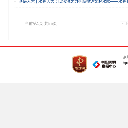
基层人大 | 永春人大：以法治之力护航桃源文脉永续——永春
当前第1页 共55页
< 
泉
闽I