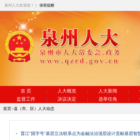
泉州人大欢迎您！
|
保密提醒
首 页
人大概览
人大新闻
监督工作
决议决定
选举任免
首页
>
县（市、区）人大动态
晋江“国字号”基层立法联系点为金融法治顶层设计贡献基层智