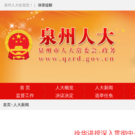
泉州人大欢迎您！
|
保密提醒
首 页
人大概览
人大新闻
监督工作
决议决定
选举任免
首页
>
人大新闻
徐华讲授深入贯彻中