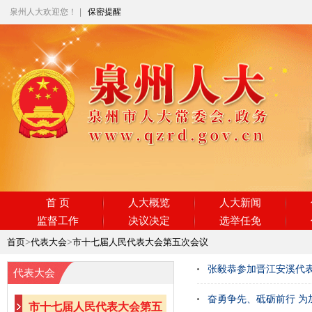
泉州人大欢迎您！
|
保密提醒
首 页
人大概览
人大新闻
监督工作
决议决定
选举任免
首页
>
代表大会
>
市十七届人民代表大会第五次会议
张毅恭参加晋江安溪代
代表大会
奋勇争先、砥砺前行 为
市十七届人民代表大会第五