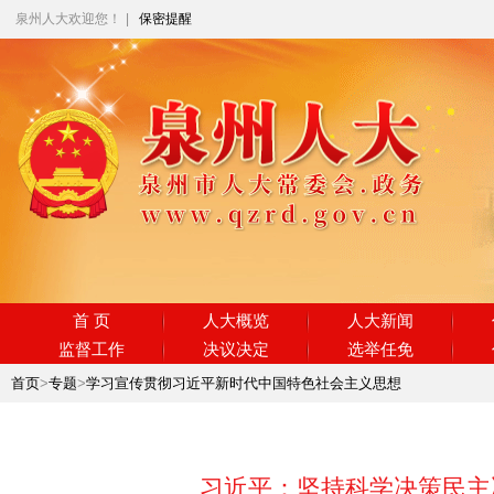
泉州人大欢迎您！
|
保密提醒
首 页
人大概览
人大新闻
监督工作
决议决定
选举任免
首页
>
专题
>
学习宣传贯彻习近平新时代中国特色社会主义思想
习近平：坚持科学决策民主