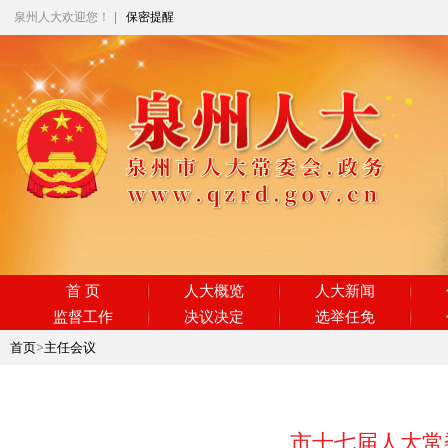
泉州人大欢迎您！
|
保密提醒
首 页
人大概览
人大新闻
监督工作
决议决定
选举任免
首页
>
主任会议
市十七届人大常