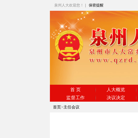
泉州人大欢迎您！
|
保密提醒
首 页
人大概览
监督工作
决议决定
首页
>
主任会议