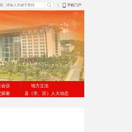
搜索
|
手机门户
任会议
地方立法
究探索
县（市、区）人大动态