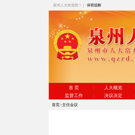
泉州人大欢迎您！
|
保密提醒
首 页
人大概览
监督工作
决议决定
首页
>
主任会议