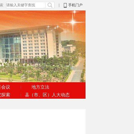
搜索
|
手机门户
任会议
地方立法
究探索
县（市、区）人大动态