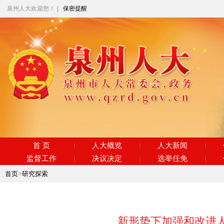
泉州人大欢迎您！
|
保密提醒
首 页
人大概览
人大新闻
监督工作
决议决定
选举任免
首页
>
研究探索
新形势下加强和改进