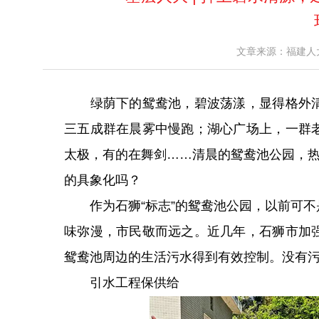
文章来源：福建人大网 [
绿荫下的鸳鸯池，碧波荡漾，显得格外清
三五成群在晨雾中慢跑；湖心广场上，一群
太极，有的在舞剑……清晨的鸳鸯池公园，热
的具象化吗？
作为石狮“标志”的鸳鸯池公园，以前可不
味弥漫，市民敬而远之。近几年，石狮市加
鸳鸯池周边的生活污水得到有效控制。没有
引水工程保供给