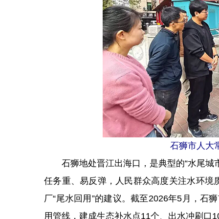
石狮
市人大
石狮地处晋江出海口，是典型的“水尾城市
任务重、易反弹，人民群众高度关注水环境
厂“尾水回用”的建议。截至2026年5月，石
用管线，建成生态补水点11个、出水冲刷口