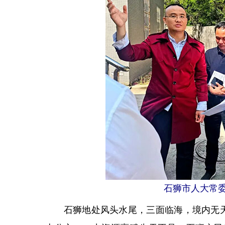
石狮
市人大常
石狮地处风头水尾，三面临海，境内无天然