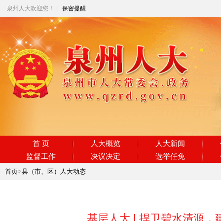
泉州人大欢迎您！
|
保密提醒
首 页
人大概览
人大新闻
监督工作
决议决定
选举任免
首页
>
县（市、区）人大动态
基层人大 | 捍卫碧水清源