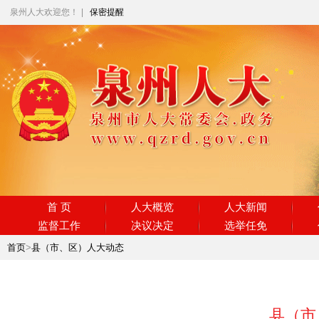
泉州人大欢迎您！
|
保密提醒
首 页
人大概览
人大新闻
监督工作
决议决定
选举任免
首页
>
县（市、区）人大动态
县（市