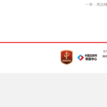
一审：周志锋 
泉
闽I