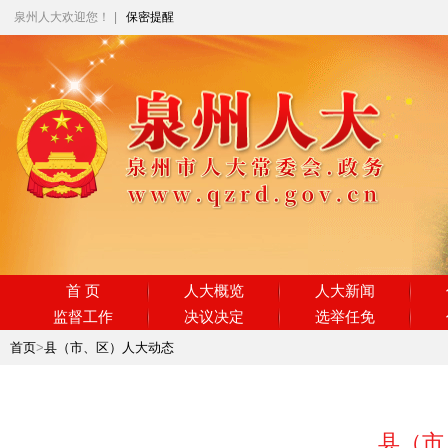
泉州人大欢迎您！
|
保密提醒
首 页
人大概览
人大新闻
监督工作
决议决定
选举任免
首页
>
县（市、区）人大动态
县（市