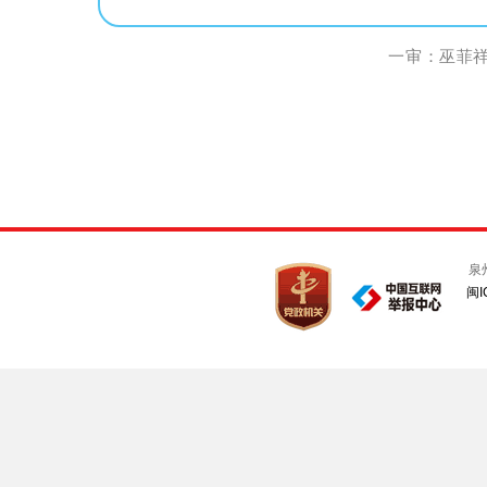
一审：巫菲祥 
泉
闽I