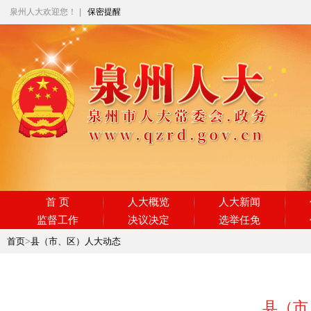
泉州人大欢迎您！
|
保密提醒
首 页
人大概览
人大新闻
监督工作
决议决定
选举任免
首页
>
县（市、区）人大动态
县（市