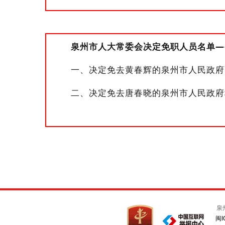
泉州市人大常委会
决定免职
人员名单
—
一、决定
免去
黄春辉的
泉州市人民
政府
二、决定免去唐春晓的
泉州市人民
政府
泉
闽I