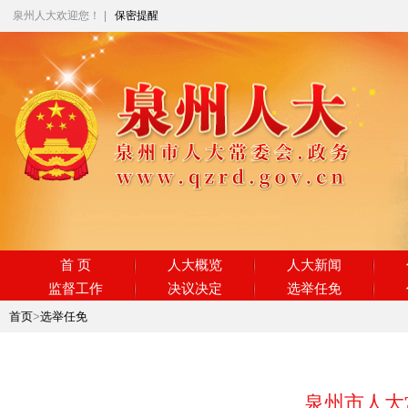
泉州人大欢迎您！
|
保密提醒
首 页
人大概览
人大新闻
监督工作
决议决定
选举任免
首页
>
选举任免
泉州市人大