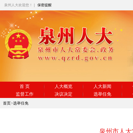
泉州人大欢迎您！
|
保密提醒
首 页
人大概览
人大新闻
监督工作
决议决定
选举任免
首页
>
选举任免
泉州市人大