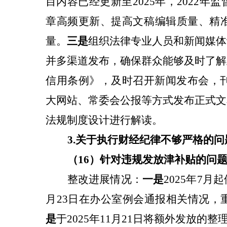
目内容已经更新至2025年，2022
章高频更新、提高文稿编辑质量、精
量。
三是
组织法律专业人员和新闻媒体
并多渠道发布，确保群众能够及时了解
信用条例》，及时召开新闻发布会，刊
大网站、常委会公报等方式发布正式文
法规制度设计进行解读。
3.关于
执行财经纪律不够严格
的问
（16）针对
违规发放津补贴
的问
整改
进展情况：
一是
2025年7
月23日在办公室例会通报相关情况，
是
于2025年11月21日将额外发放的