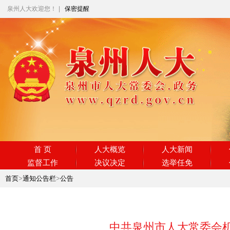
泉州人大欢迎您！
|
保密提醒
首 页
人大概览
人大新闻
监督工作
决议决定
选举任免
首页
>
通知公告栏
>
公告
中共泉州市人大常委会