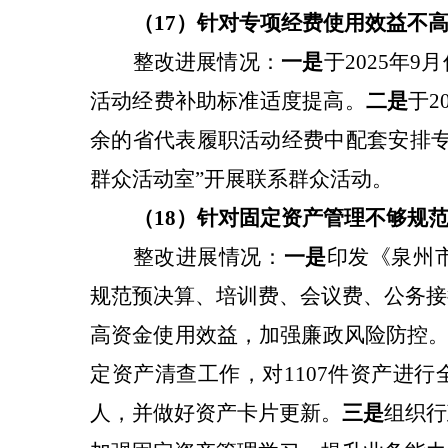
（17）针对
专项经费使用效益不
整改
进展情况：
一是
于2025年
活动经费补助标准适度提高。
二是
于2
余的省代表履职活动经费中配套安排专
群众活动室”开展联系群众活动。
（18）针对
固定资产管理不够规
整改
进展情况：
一是
印发《泉州
规范预决算、培训费、会议费、公务接
高资金使用效益，加强廉政风险防控
定资产清查工作，对1107件资产进
人，并做好资产卡片更新。
三是
组织行