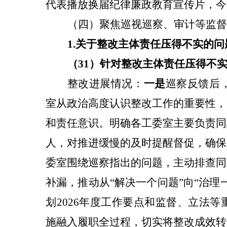
代表播放换届纪律廉政教育宣传片，今
（四）聚焦巡视巡察、审计等监督
1
.关于
整改主体责任压得不实
的问
（3
1
）针对整改主体责任压得不
整改
进展情况：
一是
巡察反馈后
室从政治高度认识整改工作的重要性，
和责任意识。明确各工委室主要负责同
人，对推进缓慢的及时提醒督促，确保
委室围绕巡察指出的问题，主动排查同
补漏，推动从“解决一个问题”向“治理
划2026年度工作要点和监督、立法
施融入履职全过程，切实将整改成效转