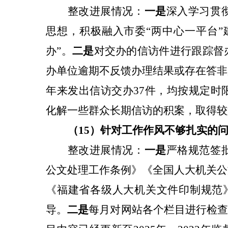
整改
进展情况：
一是
深入学习贯
思想，积极融入市委“两中心一平台”
办”。
二是
对交办的信访件进行跟踪督
办单位逾期不反馈办理结果或存在答非
年来发出信访交办37件，均按规定时
化解一些群众长期信访的积案，取得较
（15）针对
工作作风不够扎实
的
整改
进展情况：
一是
严格规范签
公文处理工作条例》《全国人大机关公
《福建省各级人大机关文件印制规范》
导。
二是
每月对网站各个栏目进行检查