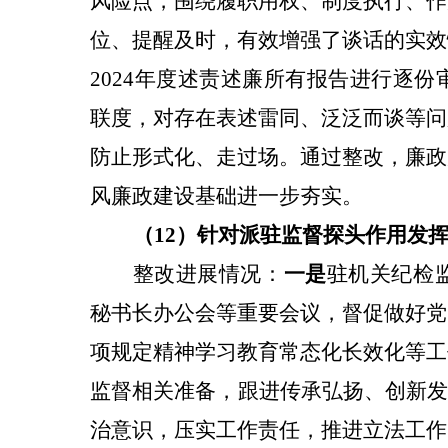
风险点，围绕履职用权、制度执行、作
位、提醒及时，有效增强了谈话的实效
2024年度述责述廉所有报告进行逐
联度，对存在表述雷同、泛泛而谈等问
防止形式化、走过场。通过整改，廉政
风廉政建设基础进一步夯实。
（12）针对
派驻监督探头作用发
整改
进展情况：
一是
驻机关
纪检
秘书长办公会等重要会议，督促做好党
项规定精神学习教育常态化长效化等工
监督相关准备，跟进传承弘扬、创新发
治意识，压实工作责任，推进立法工作