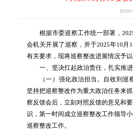
[2026-
根据市委巡察工作统一部署，
20
会机关
开展
了
巡察
，并于
2025
年
10
月
1
有关要求，现将巡察整改进展情况予以
一、坚决扛起政治责任，扎实推进
（一）强化政治担当。
自收
到巡
坚持把巡察整改作为重大政治任务来抓
察反馈
会后，立刻对照反馈的意见和要
识，第一时间成立巡察整改工作领导小
巡察整改工作。