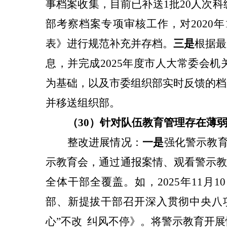
事档案收集，目前已补送1批20人次
部考察档案专项审核工作，对2020
表》进行规范补充并存档。
三是
根据最
息，并完成2025年度市人大常委会
为基础，以及市委组织部实时反馈的档
并移送组织部。
（30）针对
队伍教育管理存在薄
整改
进展情况：
一是
强化警示教育
示教育会，通过通报案情、观看警示教
全体干部全覆盖。如，2025年11
部、新提拔干部召开深入贯彻中央八
心”不改 纠风不停》。将警示教育开展