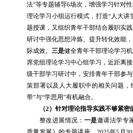
法”等专题辅导6场次，增强学习针对
理论学习小组运行模式，打造“人大讲
题授课，又组织青年干部结合履职实践
研讨中强化思想淬炼、提升转化效能，
际成效。
三是
健全青年干部理论学习机
席党组理论学习中心组学习，近距离接
级干部学习研讨中，安排青年干部参与
策部署以及人大履职中的
相关
问题，
带”与“学思用”有机融合。
（2）针对
理论指导实践不够紧密
整改进展情况：
一是
邀请
法学专
质量发展》的专题讲座，
2025年
5月