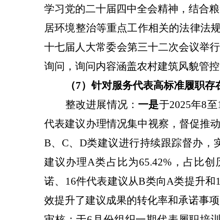
学习党的二十届四中全会精神，结合粮
居环境整治等重点工作相关的法律法
十七届人大常委会第三十二次会议举行
询问，询问内容涵盖农村建筑风貌管控
（7）针对
服务代表高标准履职存
整改
进展情况：
一是
于
2025年
8至
代表建议办理情况集中视察，督促推动
B、C、D类建议进行持续跟踪督办，
建议办理A类占比为65.42%，占比
诺、16件代表建议从B类向A类提升和1
效提升了建议成果的转化率和承诺事项
审核；于6月份组织一期代表履职培