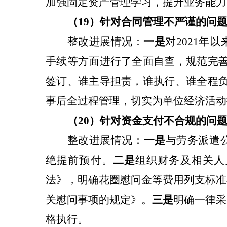
加强固定资产管理学习，提升业务能力
（19）针对
合同管理不严谨
的问
整改
进展情况：
一是
对2021年
手续等方面进行了全面自查，规范完
签订、谁主导担责，谁执行、谁全程负
事后全过程管理，切实为单位经济活动
（20）针对
资金支付不合规
的问
整改
进展情况：
一是
与劳务派遣
绝提前预付。
二是
组织财务及相关人
法》，明确花圈慰问金等费用列支标准
关慰问事项的规定》。
三是
明确一律采
格执行。