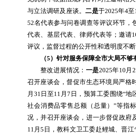
与立法调研及座谈。
二是
于2025年
52名代表参与问卷调查等评议环节，
代表、基层代表、律师代表等；邀请1
评议，监督过程的公开性和透明度不断
（5）针对
服务保障全市大局不够
整改进展情况：
一是
2025年
10
召开座谈会，督促市生态环境局严格时
月31日至11月7日，预算工委围绕
社会消费品零售总额（总量）”等指
况，并召开座谈会，进一步督促政府
11月5日，教科文卫工委赴鲤城、晋