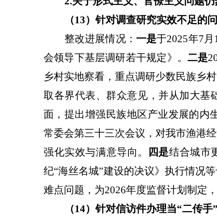
2
.关于
形式主义、官僚主义问题仍
（13）针对
调查研究实效不足
的
整改
进展情况：
一是
于2025年
会领导下基层调研若干规定》。
二是
乡村实地察看，重点调研少数民族乡村
取各界代表、群众意见，并从加大基
面，提出增强民族地区产业发展的内
常委会第三十三次会议，对我市渔港经
强化实效与满意导向。
四是
结合城市
纪“海丝名城”建设的决议》执行情况
难点问题，为2026年度监督计划制
（14）针对
信访件办理当
“
二传手