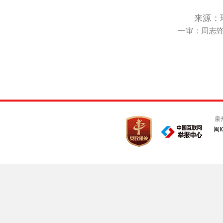
来源：
一审：周志锋 
泉
闽I