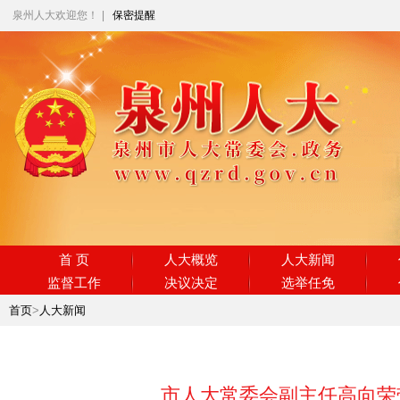
泉州人大欢迎您！
|
保密提醒
首 页
人大概览
人大新闻
监督工作
决议决定
选举任免
首页
>
人大新闻
市人大常委会副主任高向荣