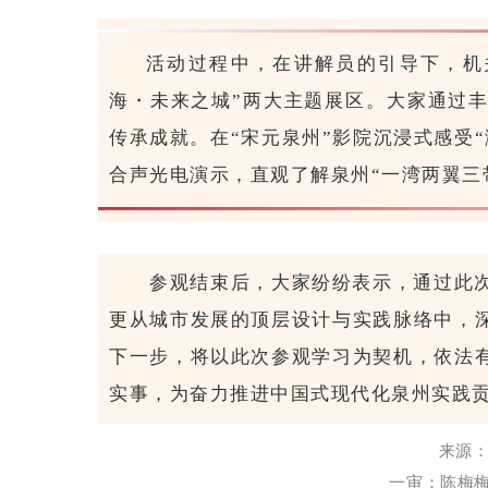
活动过程中，在讲解员的引导下，机
海・未来之城”两大主题展区。大家通过
传承成就。在“宋元泉州”影院沉浸式感受
合声光电演示，直观了解泉州“一湾两翼三
参观结束后，大家纷纷表示，通过此
更从城市发展的顶层设计与实践脉络中，
下一步，将以此次参观学习为契机，依法
实事，为奋力推进中国式现代化泉州实践
来源：
一审：陈梅梅 