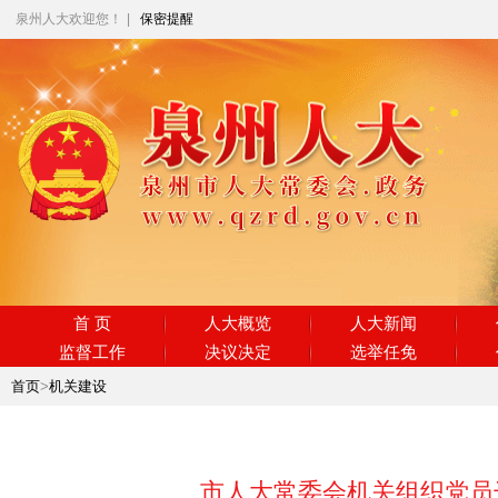
泉州人大欢迎您！
|
保密提醒
首 页
人大概览
人大新闻
监督工作
决议决定
选举任免
首页
>
机关建设
市人大常委会机关组织党员