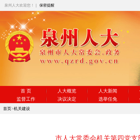
泉州人大欢迎您！
|
保密提醒
首 页
人大概览
人大新闻
监督工作
决议决定
选举任免
首页
>
机关建设
市人大常委会机关第四党支