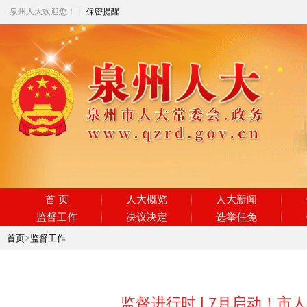
泉州人大欢迎您！
|
保密提醒
首 页
人大概览
人大新闻
监督工作
决议决定
选举任免
首页
>
监督工作
监督进行时 | 7月启动！