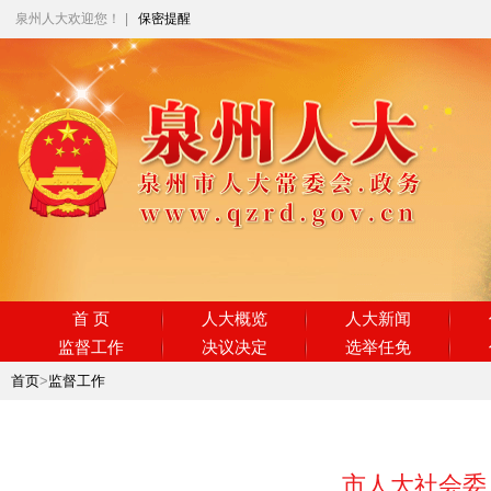
泉州人大欢迎您！
|
保密提醒
首 页
人大概览
人大新闻
监督工作
决议决定
选举任免
首页
>
监督工作
市人大社会委