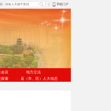
搜索
|
手机门户
任会议
地方立法
究探索
县（市、区）人大动态