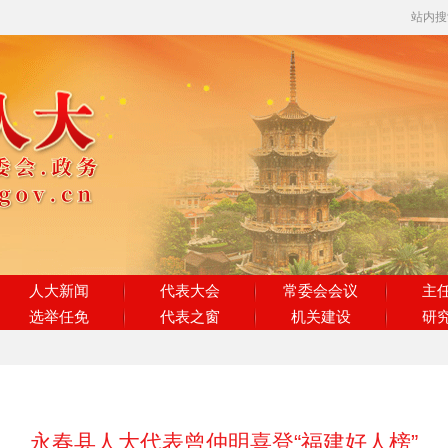
站内
人大新闻
代表大会
常委会会议
主
选举任免
代表之窗
机关建设
研
永春县人大代表曾仲明喜登“福建好人榜”