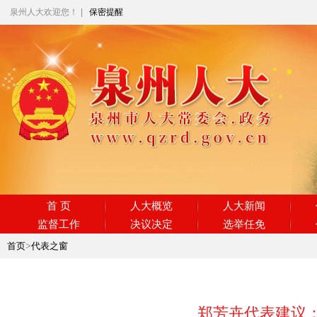
泉州人大欢迎您！
|
保密提醒
首 页
人大概览
人大新闻
监督工作
决议决定
选举任免
首页
>
代表之窗
郑芳卉代表建议