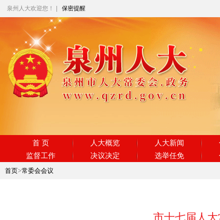
泉州人大欢迎您！
|
保密提醒
首 页
人大概览
人大新闻
监督工作
决议决定
选举任免
首页
>
常委会会议
市十七届人大