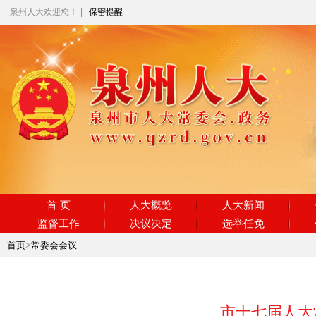
泉州人大欢迎您！
|
保密提醒
首 页
人大概览
人大新闻
监督工作
决议决定
选举任免
首页
>
常委会会议
市十七届人大