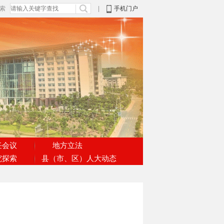
搜索
|
手机门户
任会议
地方立法
究探索
县（市、区）人大动态