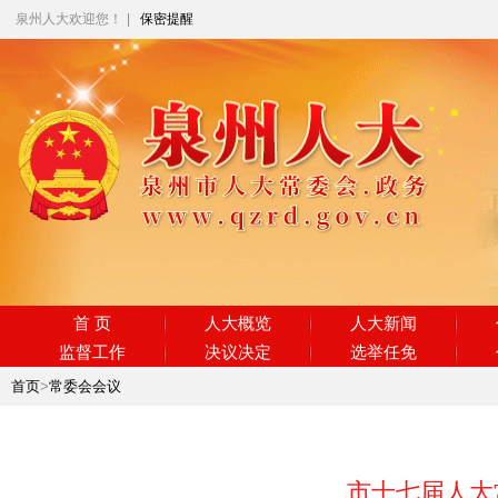
泉州人大欢迎您！
|
保密提醒
首 页
人大概览
人大新闻
监督工作
决议决定
选举任免
首页
>
常委会会议
市十七届人大