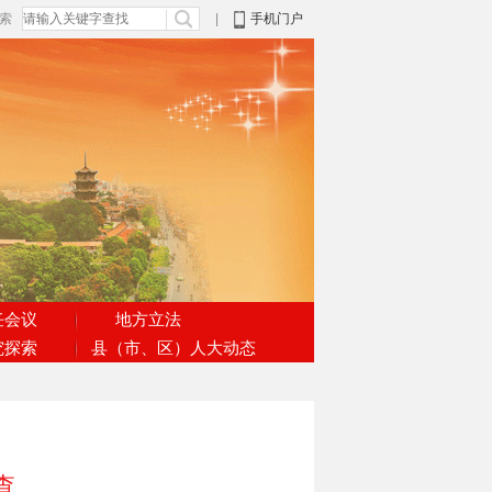
搜索
|
手机门户
任会议
地方立法
究探索
县（市、区）人大动态
查